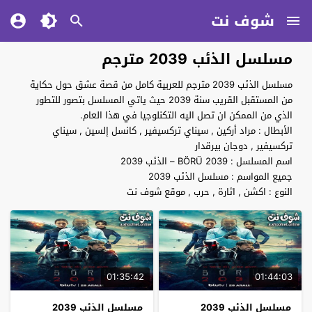
شوف نت
مسلسل الذئب 2039 مترجم
مسلسل الذئب 2039 مترجم للعربية كامل من قصة عشق حول حكاية
من المستقبل القريب سنة 2039 حيث ياتي المسلسل بتصور للتطور
الذي من الممكن ان تصل اليه التكنلوجيا في هذا العام.
الأبطال : مراد أركين , سيناي تركسيفير , كانسل إلسين , سيناي
تركسيفير , دوجان بيرقدار
اسم المسلسل : BÖRÜ 2039 – الذئب 2039
جميع المواسم : مسلسل الذئب 2039
النوع : اكشن , اثارة , حرب , موقع شوف نت
01:35:42
01:44:03
مسلسل الذئب 2039
مسلسل الذئب 2039