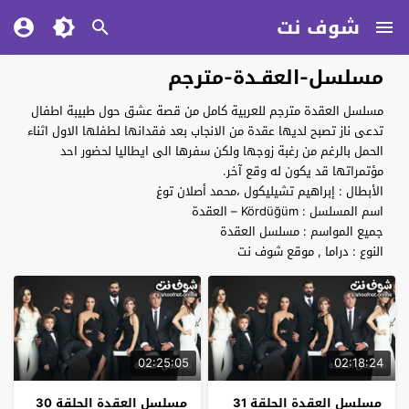
شوف نت
مسلسل-العقـدة-مترجم
مسلسل العقدة مترجم للعربية كامل من قصة عشق حول طبيبة اطفال
تدعى ناز تصبح لديها عقدة من الانجاب بعد فقدانها لطفلها الاول اثناء
الحمل بالرغم من رغبة زوجها ولكن سفرها الى ايطاليا لحضور احد
مؤتمراتها قد يكون له وقع آخر.
الأبطال : إبراهيم تشيليكول ،محمد أصلان توغ
اسم المسلسل : Kördüğüm – العقدة
جميع المواسم : مسلسل العقدة
النوع : دراما , موقع شوف نت
02:25:05
02:18:24
مسلسل العقدة الحلقة 31
مسلسل العقدة الحلقة 30