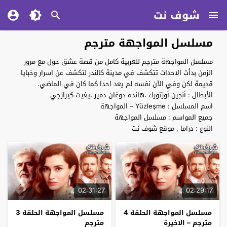
شوف نت
مسلسل المواجهة مترجم
مسلسل المواجهة مترجم للعربية كامل من قصة عشق حول مع مرور
الزمن بدأت الاحداث تتكشف في مدينة كالندر لتكشف عن اسرار وخبايا
قديمة لكن وفي الآن نفسه لم يعد احدا كما كان في الماضي.
الأبطال : أنجين أوزتورك ،هانده دوغان دمير ،يغيت كيرازجي
اسم المسلسل : Yüzleşme – المواجهة
جميع المواسم : مسلسل المواجهة
النوع : دراما , موقع شوف نت
02:31:27
02:29:17
مسلسل المواجهة الحلقة 4
مسلسل المواجهة الحلقة 3
مترجم – الاخيرة
مترجم