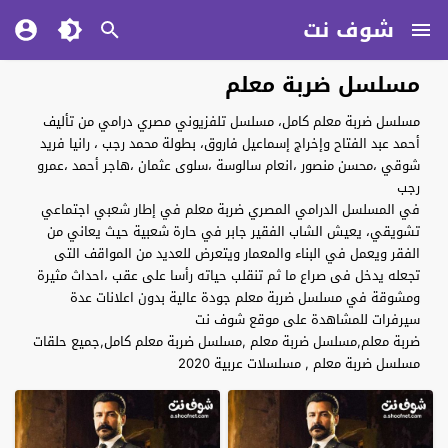
شوف نت
مسلسل ضربة معلم
مسلسل ضربة معلم كامل، مسلسل تلفزيوني مصري درامي من تأليف
أحمد عبد الفتاح وإخراج إسماعيل فاروق، بطولة محمد رجب ، رانيا فريد
شوقي ،محسن منصور ،انعام سالوسة ،سلوى عثمان ،هاجر أحمد ،عمرو
رجب
في المسلسل الدرامي المصري ضربة معلم في إطار شعبي اجتماعي
تشويقي، يعيش الشاب الفقير جابر في حارة شعبية حيث يعاني من
الفقر ويعمل في البناء والمعمار ويتعرض للعديد من المواقف التى
تجعله يدخل فى صراع ما ثم تنقلب حياته رأسا على عقب ،احداث مثيرة
ومشوقة في مسلسل ضربة معلم جودة عالية بدون اعلانات عدة
سيرفرات للمشاهدة على موقع شوف نت
ضربة معلم,مسلسل ضربة معلم ,مسلسل ضربة معلم كامل,جميع حلقات
مسلسل ضربة معلم , مسلسلات عربية 2020