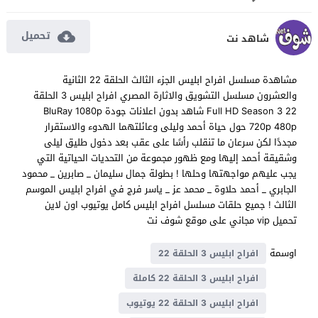
تحميل
شاهد نت
مشاهدة مسلسل افراح ابليس الجزء الثالث الحلقة 22 الثانية
والعشرون مسلسل التشويق والاثارة المصري افراح ابليس 3 الحلقة
22 Full HD Season 3 شاهد بدون اعلانات جودة BluRay 1080p
720p 480p حول حياة أحمد وليلى وعائلتهما الهدوء والاستقرار
مجددًا لكن سرعان ما تنقلب رأسًا على عقب بعد دخول طليق ليلى
وشقيقة أحمد إليها ومع ظهور مجموعة من التحديات الحياتية التي
يجب عليهم مواجهتها وحلها ! بطولة جمال سليمان _ صابرين _ محمود
الجابري _ أحمد حلاوة _ محمد عز _ ياسر فرج في افراح ابليس الموسم
الثالث ! جميع حلقات مسلسل افراح ابليس كامل يوتيوب اون لاين
تحميل vip مجاني على موقع شوف نت
اوسمة
افراح ابليس 3 الحلقة 22
افراح ابليس 3 الحلقة 22 كاملة
افراح ابليس 3 الحلقة 22 يوتيوب