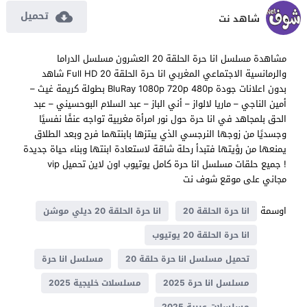
تحميل
شاهد نت
مشاهدة مسلسل انا حرة الحلقة 20 العشرون مسلسل الدراما
والرمانسية الاجتماعي المغربي انا حرة الحلقة 20 Full HD شاهد
بدون اعلانات جودة BluRay 1080p 720p 480p بطولة كريمة غيث –
أمين الناجي – ماريا لالواز – أني الباز – عبد السلام البوحسيني – عبد
الحق بلمجاهد في انا حرة حول نور امرأة مغربية تواجه عنفًا نفسيًا
وجسديًا من زوجها النرجسي الذي يبتزها بابنتهما فرح وبعد الطلاق
يمنعها من رؤيتها فتبدأ رحلة شاقة لاستعادة ابنتها وبناء حياة جديدة
! جميع حلقات مسلسل انا حرة كامل يوتيوب اون لاين تحميل vip
مجاني على موقع شوف نت
اوسمة
انا حرة الحلقة 20
انا حرة الحلقة 20 ديلي موشن
انا حرة الحلقة 20 يوتيوب
تحميل مسلسل انا حرة حلقة 20
مسلسل انا حرة
مسلسل انا حرة 2025
مسلسلات خليجية 2025
مسلسلات عربية 2025