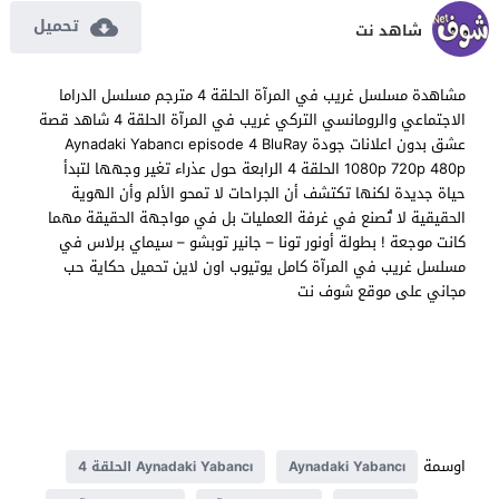
تحميل
شاهد نت
مشاهدة مسلسل غريب في المرآة الحلقة 4 مترجم مسلسل الدراما
الاجتماعي والرومانسي التركي غريب في المرآة الحلقة 4 شاهد قصة
عشق بدون اعلانات جودة Aynadaki Yabancı episode 4 BluRay
1080p 720p 480p الحلقة 4 الرابعة حول عذراء تغير وجهها لتبدأ
حياة جديدة لكنها تكتشف أن الجراحات لا تمحو الألم وأن الهوية
الحقيقية لا تُصنع في غرفة العمليات بل في مواجهة الحقيقة مهما
كانت موجعة ! بطولة أونور تونا – جانير توبشو – سيماي برلاس في
مسلسل غريب في المرآة كامل يوتيوب اون لاين تحميل حكاية حب
مجاني على موقع شوف نت
اوسمة
Aynadaki Yabancı
Aynadaki Yabancı الحلقة 4