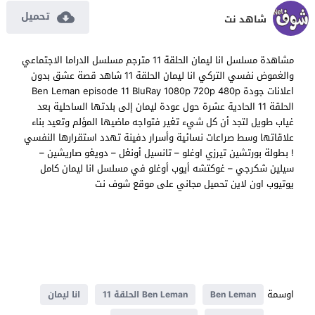
تحميل
شاهد نت
مشاهدة مسلسل انا ليمان الحلقة 11 مترجم مسلسل الدراما الاجتماعي
والغموض نفسي التركي انا ليمان الحلقة 11 شاهد قصة عشق بدون
اعلانات جودة Ben Leman episode 11 BluRay 1080p 720p 480p
الحلقة 11 الحادية عشرة حول عودة ليمان إلى بلدتها الساحلية بعد
غياب طويل لتجد أن كل شيء تغير فتواجه ماضيها المؤلم وتعيد بناء
علاقاتها وسط صراعات نسائية وأسرار دفينة تهدد استقرارها النفسي
! بطولة بورتشين تيرزي اوغلو – تانسيل أونغل – دويغو صاريشين –
سيلين شكرجي – غوكتشه أيوب أوغلو في مسلسل انا ليمان كامل
يوتيوب اون لاين تحميل مجاني على موقع شوف نت
اوسمة
Ben Leman
Ben Leman الحلقة 11
انا ليمان