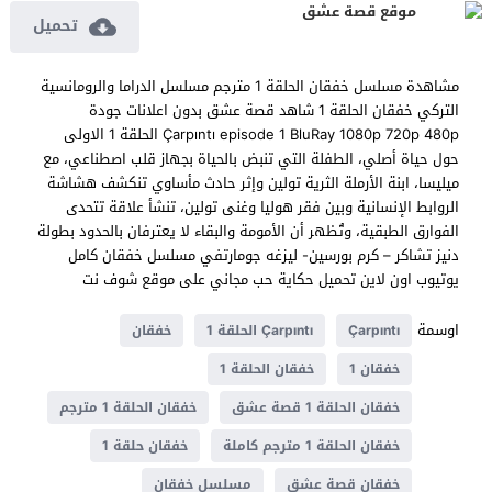
موقع قصة عشق
تحميل
مشاهدة مسلسل خفقان الحلقة 1 مترجم مسلسل الدراما والرومانسية
التركي خفقان الحلقة 1 شاهد قصة عشق بدون اعلانات جودة
Çarpıntı episode 1 BluRay 1080p 720p 480p الحلقة 1 الاولى
حول حياة أصلي، الطفلة التي تنبض بالحياة بجهاز قلب اصطناعي، مع
ميليسا، ابنة الأرملة الثرية تولين وإثر حادث مأساوي تنكشف هشاشة
الروابط الإنسانية وبين فقر هوليا وغنى تولين، تنشأ علاقة تتحدى
الفوارق الطبقية، وتُظهر أن الأمومة والبقاء لا يعترفان بالحدود بطولة
دنيز تشاكر – كرم بورسين- ليزغه جومارتفي مسلسل خفقان كامل
يوتيوب اون لاين تحميل حكاية حب مجاني على موقع شوف نت
اوسمة
Çarpıntı
Çarpıntı الحلقة 1
خفقان
خفقان 1
خفقان الحلقة 1
خفقان الحلقة 1 قصة عشق
خفقان الحلقة 1 مترجم
خفقان الحلقة 1 مترجم كاملة
خفقان حلقة 1
خفقان قصة عشق
مسلسل خفقان