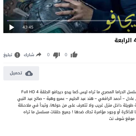
43:45
0
0
شارك
تبليغ
تحميل
مشاهدة مسلسل ما تراه ليس كما يبدو ديجافو الحلقة 4 الرابعة مسلسل الدراما المصري ما تراه ليس كما يبدو ديجافو الحلقة 4 Full HD
ودة BluRay 1080p 720p 480p بطولة شيري عادل – أحمد الرافعي – هند عبد الحليم – عمرو وهبة – صالح عبد النبي
 طويلة داخل منزل غريب ولا تتعرف على من حولها، وتبدأ في ملاحظة
 للذاكرة أو وجود مؤامرة تحاك ضدها ! جميع حلقات مسلسل ما تراه