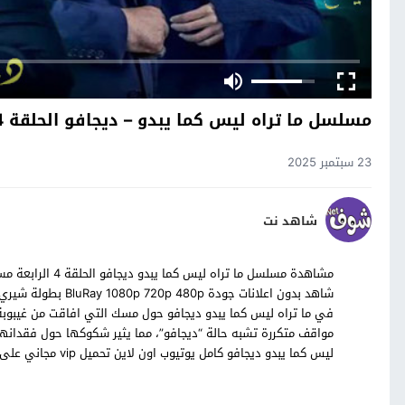
مسلسل ما تراه ليس كما يبدو – ديجافو الحلقة 4 الرابعة
23 سبتمبر 2025
شاهد نت
شاهد بدون اعلانات ج
في ما تراه ليس كما يبدو ديجافو حول مسك التي افاقت من غيبوبة
مواقف متكررة تشبه حالة “ديجافو”، مما يثير شكوكها حول فقدانها
ليس كما يبدو ديجافو كامل يوتيوب اون لاين تحميل vip مجاني على موقع شوف نت