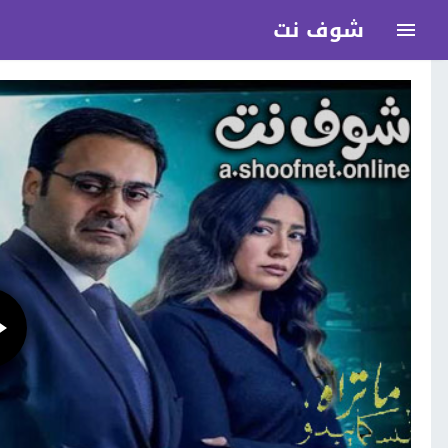
شوف نت