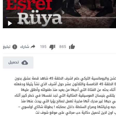
02:16:28
195
865
شارك
تبليغ
تحميل
مشاهدة مسلسل حلم اشرف الحلقة 45 مترجم مسلسل الدراما والاكشن والرومانسية التركي حلم اشرف الحلقة 45 شاهد قصة عشق بدون
اعلانات جودة Eşref Rüya episode 45 BluRay 1080p 720p 480p الحلقة 45 الخامسة والثلاثون عشر حول أشرف الذي نشأ يتيمًا ودفعته
أثناء بحثه عن الفتاة التي أحبها من بعيد منذ طفولته وأطلق عليها
يلتقي بنيسان الموسيقية المثالية التي تجد نفسها في خطر كبير أثناء
بها غير مدرك أنها مخبرة تعمل لصالح رؤيا التي يبحث عنها منذ
حبه وخيانتها وصراع السلطة داخل عصابته ! بطولة شاتاي اولسوي –
ب اون لاين تحميل حكاية حب مجاني على موقع شوف نت