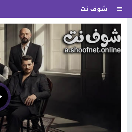
شوف نت