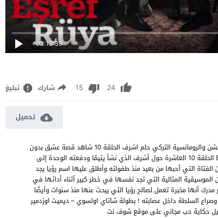
02:13:39
15
24
شارك
تبليغ
تحميل
مشاهدة مسلسل حلم اشرف الحلقة 10 مترجم مسلسل الدراما والاكشن والرومانسية التركي حلم اشرف الحلقة 10 شاهد قصة عشق بدون
اعلانات جودة Eşref Rüya episode 10 BluRay 1080p 720p 480p الحلقة 10 العاشرة حول أشرف الذي نشأ يتيمًا ودفعته الوحدة إلى
عن الفتاة التي أحبها من بعيد منذ طفولته وأطلق عليها اسم رؤيا يجد
 الموسيقية المثالية التي تجد نفسها في خطر كبير أثناء أدائها في
رك أنها مخبرة تعمل لصالح رؤيا التي يبحث عنها منذ سنوات وأيضًا
وصراع السلطة داخل عصابته ! بطولة شاتاي اولسوي – ديميت اوزدمير
ميل حكاية حب مجاني على موقع شوف نت