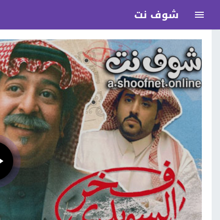
شوف نت