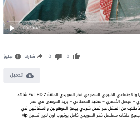
00:39:43
0
0
شارك
تبليغ
تحميل
مشاهدة مسلسل فخر السويدي الحلقة 7 السابعة مسلسل الكوميديا والاجتماعي الخليجي السعودي فخر السويدي الحلقة 7 Full HD شاهد
BluRay 1080p 7 بطولة فهد المطيري – فيصل الأحمري – سعيد القحطاني – يزيد الموسى في فخر
اذ طلابه من الفشل عبر فصل شرعي يجمع الموهوبين والمشاغبين في
تجربة تربوية غير تقليدية تقوده لمواجهة تحديات داخلية وخارجية ! جميع حلقات مسلسل فخر السويدي كامل يوتيوب اون لاين تحميل vip