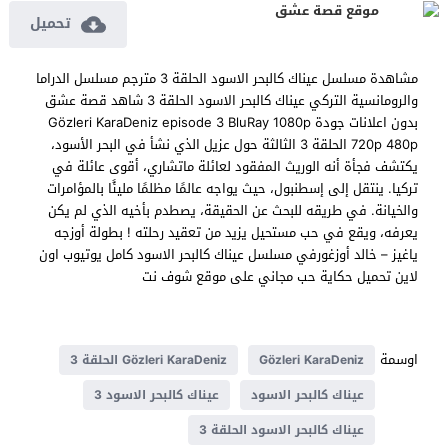
موقع قصة عشق
تحميل
مشاهدة مسلسل عيناك كالبحر الاسود الحلقة 3 مترجم مسلسل الدراما
والرومانسية التركي عيناك كالبحر الاسود الحلقة 3 شاهد قصة عشق
بدون اعلانات جودة Gözleri KaraDeniz episode 3 BluRay 1080p
720p 480p الحلقة 3 الثالثة حول عزيل الذي نشأ في البحر الأسود،
يكتشف فجأة أنه الوريث المفقود لعائلة ماتشاري، أقوى عائلة في
تركيا. ينتقل إلى إسطنبول، حيث يواجه عالمًا مظلمًا مليئًا بالمؤامرات
والخيانة. في طريقه للبحث عن الحقيقة، يصطدم بأخيه الذي لم يكن
يعرفه، ويقع في حب مستحيل يزيد من تعقيد رحلته ! بطولة أوزجه
ياغيز – خالد أوزغورفي مسلسل عيناك كالبحر الاسود كامل يوتيوب اون
لاين تحميل حكاية حب مجاني على موقع شوف نت
اوسمة
Gözleri KaraDeniz
Gözleri KaraDeniz الحلقة 3
عيناك كالبحر الاسود
عيناك كالبحر الاسود 3
عيناك كالبحر الاسود الحلقة 3