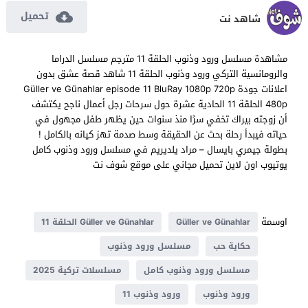
تحميل
شاهد نت
مشاهدة مسلسل ورود وذنوب الحلقة 11 مترجم مسلسل الدراما
والرومانسية التركي ورود وذنوب الحلقة 11 شاهد قصة عشق بدون
اعلانات جودة Güller ve Günahlar episode 11 BluRay 1080p 720p
480p الحلقة 11 الحادية عشرة حول سرحات رجل أعمال ناجح يكتشف
أن زوجته بيراك تخفي سرًا منذ سنوات حين يظهر طفل مجهول في
حياته فيبدأ رحلة بحث عن الحقيقة وسط صدمة تهز كيانه بالكامل !
بطولة جيمري بايسال – مراد يلديريم في مسلسل ورود وذنوب كامل
يوتيوب اون لاين تحميل مجاني على موقع شوف نت
اوسمة
Güller ve Günahlar
Güller ve Günahlar الحلقة 11
حكاية حب
مسلسل ورود وذنوب
مسلسل ورود وذنوب كامل
مسلسلات تركية 2025
ورود وذنوب
ورود وذنوب 11