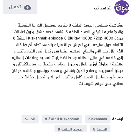
تحميل
شاهد نت
مشاهدة مسلسل الحسد الحلقة 8 مترجم مسلسل الدراما النفسية
والاجتماعية التركي الحسد الحلقة 8 شاهد قصة عشق بدون اعلانات
جودة Kıskanmak episode 8 BluRay 1080p 720p 480p الحلقة 8
الثامنة حول سنيحة التي تعيش حياة مليئة بالحسد تجاه أخيها خالد
الذي نال حب الأم والنجاح المهني بينما هي تذبل في الظل وتتحول
إلى خادمة في منزل العائلة وسط اضطرابات نفسية وعلاقات إنسانية
معقدة ! بطولة أوزغو نامال و بيريل بوزام و حفصة نور سانجاكتوتان و
ديلارا أكسوييك و صلاح الدين باشالي و محمد جونسور و هانده دوغان
دمير في مسلسل الحسد كامل يوتيوب اون لاين تحميل حكاية حب
مجاني على موقع شوف نت
اوسمة
Kıskanmak
Kıskanmak الحلقة 8
الحسد
الحسد 8
الحسد الحلقة 8