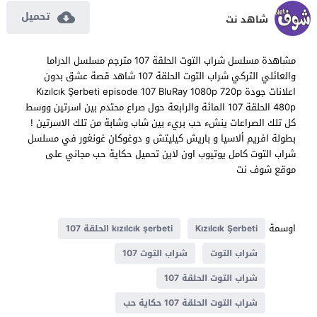
تحميل
شاهد نت
مشاهدة مسلسل شراب التوت الحلقة 107 مترجم مسلسل الدراما
والعائلي التركي شراب التوت الحلقة 107 شاهد قصة عشق بدون
اعلانات جودة Kızılcık Şerbeti episode 107 BluRay 1080p 720p
480p الحلقة 107 المائة والرابعة حول صراع محتدم بين اسرتين ووسط
كل تلك الصراعات ينشء حب بريء بين شاب وشابة من تلك الاسرتين !
بطولة افريم ألاسيا و باريش كيليتش و دوغوكان غونغور في مسلسل
شراب التوت كامل يوتيوب اون لاين تحميل حكاية حب مجاني على
موقع شوف نت
اوسمة
Kızılcık Şerbeti
kızılcık şerbeti الحلقة 107
شراب التوت
شراب التوت 107
شراب التوت الحلقة 107
شراب التوت الحلقة 107 حكاية حب