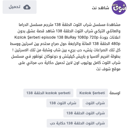
تحميل
شاهد نت
مشاهدة مسلسل شراب التوت الحلقة 138 مترجم مسلسل الدراما
والعائلي التركي شراب التوت الحلقة 138 شاهد قصة عشق بدون
اعلانات جودة Kızılcık Şerbeti episode 138 BluRay 1080p 720p
480p الحلقة 138 المائة والرابعة حول صراع محتدم بين اسرتين ووسط
كل تلك الصراعات ينشء حب بريء بين شاب وشابة من تلك الاسرتين !
بطولة افريم ألاسيا و باريش كيليتش و دوغوكان غونغور في مسلسل
شراب التوت كامل يوتيوب اون لاين تحميل حكاية حب مجاني على
موقع شوف نت
اوسمة
Kızılcık Şerbeti
kızılcık şerbeti الحلقة 138
شراب التوت
شراب التوت 138
شراب التوت الحلقة 138
شراب التوت الحلقة 138 حكاية حب