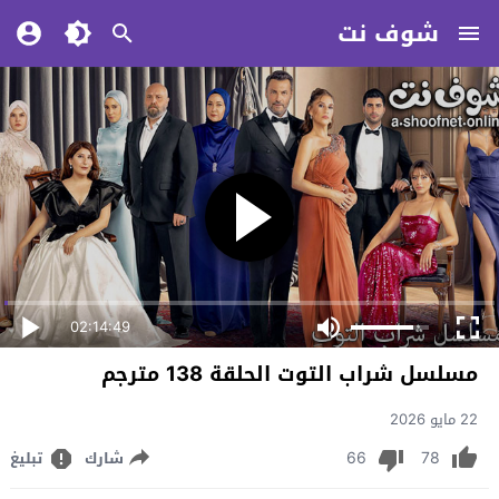
شوف نت
02:14:49
مسلسل شراب التوت الحلقة 138 مترجم
22 مايو 2026
66
78
شارك
تبليغ