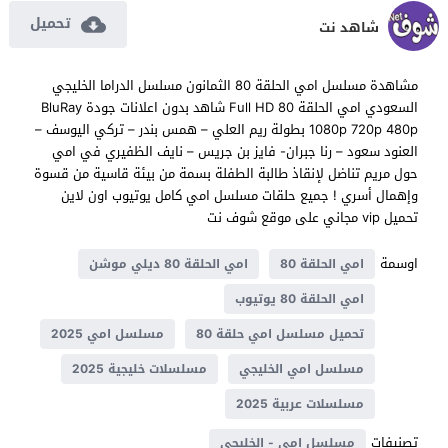
تحميل
شاهد نت
مشاهدة مسلسل امي الحلقة 80 الثمانون مسلسل الدراما الخليجي
السعودي امي الحلقة 80 Full HD شاهد بدون اعلانات جودة BluRay
1080p 720p 480p بطولة ريم العلي – همس بندر – تركي اليوسف –
العنود سعود – رنا جبران- فايز بن جريس – نايف الظفيري في امي
حول مريم تناضل لإنقاذ طالبة الطفلة بسمة من بيئة قاسية من قسوة
وإهمال أسري ! جميع حلقات مسلسل امي كامل يوتيوب اون لاين
تحميل vip مجاني على موقع شوف نت
اوسمة
امي الحلقة 80
امي الحلقة 80 ديلي موشن
امي الحلقة 80 يوتيوب
تحميل مسلسل امي حلقة 80
مسلسل امي 2025
مسلسل امي الخليجي
مسلسلات خليجية 2025
مسلسلات عربية 2025
تصنيفات
مسلسل امي - الخليجي