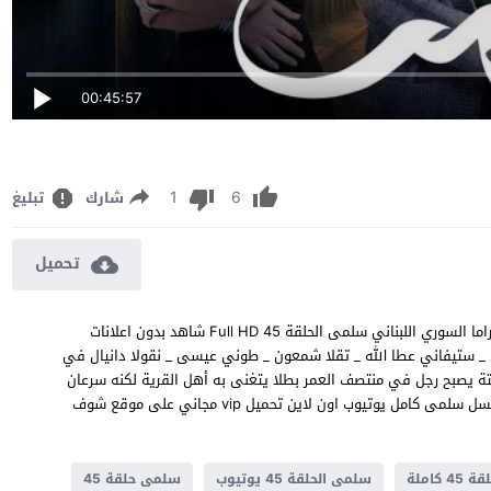
00:45:57
1
6
شارك
تبليغ
تحميل
مشاهدة مسلسل سلمى الحلقة 45 الخامسة والأربعون مسلسل الدراما السوري اللبناني سلمى الحلقة 45 Full HD شاهد بدون اعلانات
 علي _ نيقولا معوض _ ستيفاني عطا الله _ تقلا شمعون _ طوني عيسى _ نقولا دانيال في
ة يصبح رجل في منتصف العمر بطلا يتغنى به أهل القرية لكنه سرعان
ما يجد نفسه وسط معركة نفوذ ضد بلطجي ماكر ! جميع حلقات مسلسل سلمى كامل يوتيوب اون لاين تحميل vip مجاني على موقع شوف
 كاملة
سلمى الحلقة 45 يوتيوب
سلمى حلقة 45