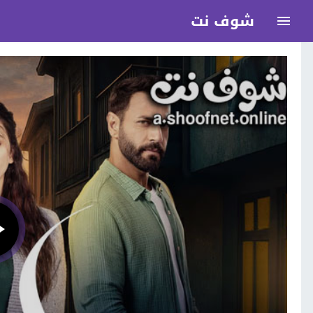
شوف نت