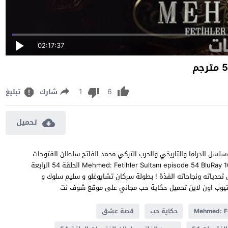
02:17:37
1
6
شارك
تبليغ
تحميل
حمد الفاتح سلطان الفتوحات الحلقة 54 مترجم مسلسل الدراما والتاريخي والحرب التركي محمد الفاتح سلطان الفتوحات
الحلقة 54 شاهد قصة عشق بدون اعلانات جودة Mehmed: Fetihler Sultanı episode 54 BluRay 1080p 720p 480p الحلقة 54 الرابعة
دياته ونجاحاته الفذة ! بطولة سركان تشايوغلو و سليم سلوك و
يوب اون لاين تحميل حكاية حب مجاني على موقع شوف نت
Mehmed: Fe
حكاية حب
قصة عشق