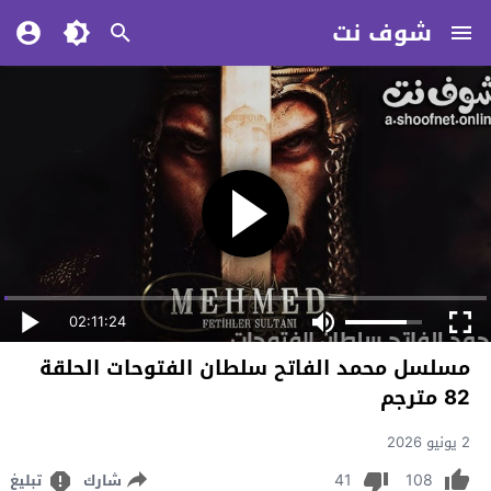
شوف نت
02:11:24
مسلسل محمد الفاتح سلطان الفتوحات الحلقة
82 مترجم
2 يونيو 2026
41
108
شارك
تبليغ