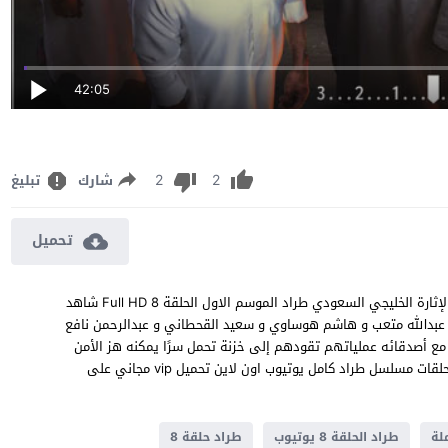
42:05
2
2
شارك
تبليغ
تحميل
مشاهدة مسلسل طراد الحلقة 8 الثامنة مسلسل الأكشن والدراما والإثارة الخليجي السعودي طراد الموسم الاول الحلقة 8 Full HD شاهد
BluRay 1080p  بطولة نايف البحر و عبدالله متعب و هاشم هوساوي و سعيد القحطاني و عبدالرحمن نافع
ع أصدقائه عملياتهم تقودهم إلى خزنة تحمل سرًا يمكنه هز الأمن
الوطني من أساسه مما يضعهم في مواجهة مع السلطات ! جميع حلقات مسلسل طراد كامل يوتيوب اون لاين تحميل vip مجاني على
طراد الحلقة 8 يوتيوب
طراد حلقة 8