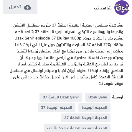
تحميل
شاهد نت
مشاهدة مسلسل المدينة البعيدة الحلقة 37 مترجم مسلسل الاكشن
والدراما والرومانسية التركي المدينة البعيدة الحلقة 37 شاهد قصة
عشق بدون اعلانات جودة Uzak Şehir episode 37 BluRay 1080p
720p 480p الحلقة 37 السابعة والثلاثون حول عليا التي تركت كندا
وعادت إلى مدينة ماردين في تركيا مع ابنها وجثمان زوجها لتنفيذ
وصيته ووجدت نفسها محاصرة في أراضي عائلة ألبورا وعليها أن
تواجه صراعات مع العائلة والنزاعات العشائرية محاولة كشف أسرار
الماضي وإنقاذ ابنها ! بطولة أوزان أكبابا و سينام أونسال في مسلسل
المدينة البعيدة كامل يوتيوب اون لاين تحميل حكاية حب مجاني على
موقع شوف نت
اوسمة
Uzak Şehir
Uzak Şehir الحلقة 37
المدينة البعيدة
المدينة البعيدة 37
المدينة البعيدة الحلقة 37
المدينة البعيدة الحلقة 37 حكاية حب