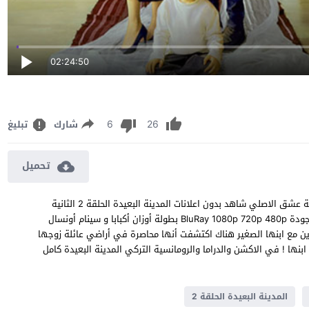
02:24:50
6
26
شارك
تبليغ
تحميل
مشاهدة مسلسل المدينة البعيدة الحلقة 2 مترجم للعربية FHD قصة عشق الاصلي شاهد بدون اعلانات المدينة البعيدة الحلقة 2 الثانية
Uzak Şehir episode 2 على قناة Kanal D مباشر يوتيوب اون لان جودة BluRay 1080p 720p 480p بطولة أوزان أكبابا و سينام أونسال
ردين مع ابنها الصغير هناك اكتشفت أنها محاصرة في أراضي عائلة زوجها
نها ! في الاكشن والدراما والرومانسية التركي المدينة البعيدة كامل
المدينة البعيدة الحلقة 2