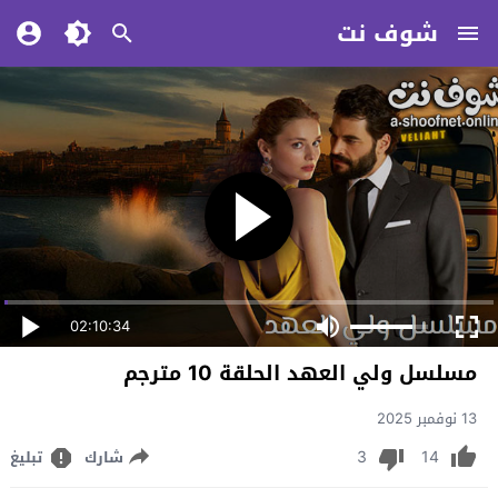
شوف نت
02:10:34
مسلسل ولي العهد الحلقة 10 مترجم
13 نوفمبر 2025
3
14
شارك
تبليغ