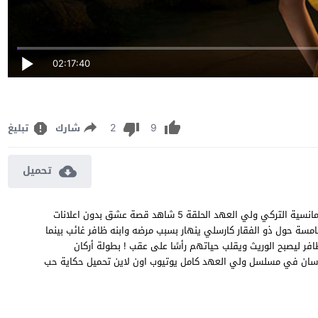
02:17:40
2
9
شارك
تبليغ
تحميل
مشاهدة مسلسل ولي العهد الحلقة 5 مترجم مسلسل الدراما والرومانسية التركي ولي العهد الحلقة 5 شاهد قصة عشق بدون اعلانات
Veliaht episode 5 BluRay 1080p 720p 480 الحلقة 5 الخامسة حول ذو الفقار كارسلي ينهار بسبب مرضه وابنه ظافر غائب بينما
فر ليصبح الوريث ويقلب حياتهم رأسًا على عقب ! بطولة أركان
توراسان في مسلسل ولي العهد كامل يوتيوب اون لاين تحميل حكاية حب