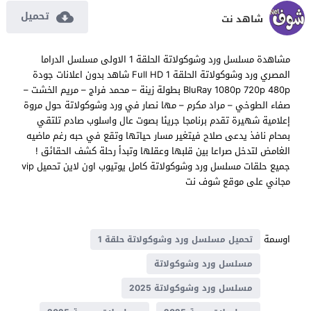
تحميل
شاهد نت
مشاهدة مسلسل ورد وشوكولاتة الحلقة 1 الاولى مسلسل الدراما
المصري ورد وشوكولاتة الحلقة 1 Full HD شاهد بدون اعلانات جودة
BluRay 1080p 720p 480p بطولة زينة – محمد فراج – مريم الخشت –
صفاء الطوخي – مراد مكرم – مها نصار في ورد وشوكولاتة حول مروة
إعلامية شهيرة تقدم برنامجا جريئا بصوت عال واسلوب صادم تلتقي
بمحام نافذ يدعى صلاح فيتغير مسار حياتها وتقع في حبه رغم ماضيه
الغامض لتدخل صراعا بين قلبها وعقلها وتبدأ رحلة كشف الحقائق !
جميع حلقات مسلسل ورد وشوكولاتة كامل يوتيوب اون لاين تحميل vip
مجاني على موقع شوف نت
اوسمة
تحميل مسلسل ورد وشوكولاتة حلقة 1
مسلسل ورد وشوكولاتة
مسلسل ورد وشوكولاتة 2025